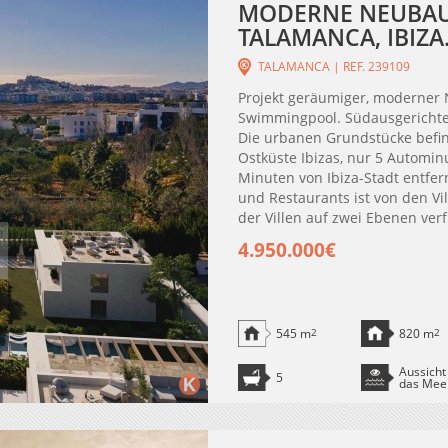
MODERNE NEUBAUV
TALAMANCA, IBIZA
TALAMANCA | REF. 239109
Projekt geräumiger, moderner 
Swimmingpool. Südausgerichtete
Die urbanen Grundstücke befin
Ostküste Ibizas, nur 5 Automin
Minuten von Ibiza-Stadt entfer
und Restaurants ist von den Vi
der Villen auf zwei Ebenen verfü
4.950.000€
545 m
2
820 m
2
Aussicht
5
das Mee