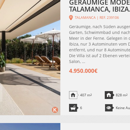
GERÄUMIGE MODER
TALAMANCA, IBIZA
TALAMANCA | REF. 239106
Geräumige, nach Süden ausgeri
Garten, Schwimmbad und nach 
Meer in der Ferne. Gelegen in
Ibiza, nur 3 Autominuten vom 
entfernt, und nur 8 Autominute
Die Villa ist auf 2 Ebenen verte
Salon, ...
4.950.000€
407 m
2
828 m
2
6
Keine Au