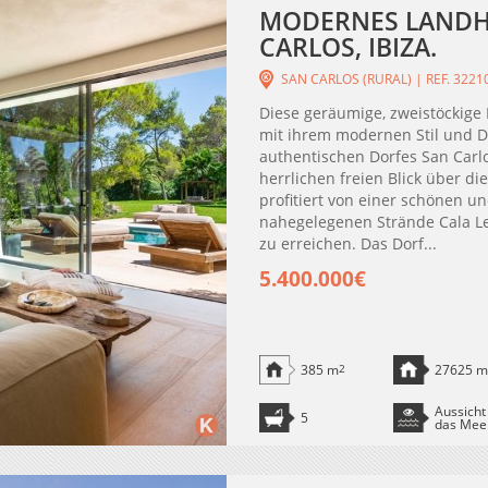
MODERNES LANDHA
CARLOS, IBIZA.
SAN CARLOS (RURAL) | REF. 3221
Diese geräumige, zweistöckige 
mit ihrem modernen Stil und D
authentischen Dorfes San Carlo
herrlichen freien Blick über d
profitiert von einer schönen u
nahegelegenen Strände Cala Le
zu erreichen. Das Dorf...
5.400.000€
385 m
2
27625 m
Aussicht
5
das Mee