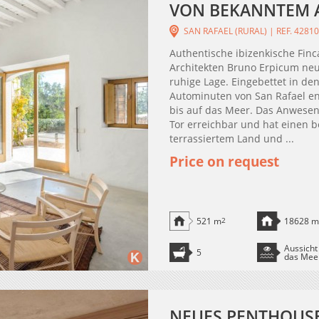
VON BEKANNTEM A
SAN RAFAEL (RURAL) | REF. 4281
Authentische ibizenkische Fin
Architekten Bruno Erpicum neu
ruhige Lage. Eingebettet in de
Autominuten von San Rafael ent
bis auf das Meer. Das Anwesen 
Tor erreichbar und hat einen 
terrassiertem Land und ...
Price on request
521 m
2
18628 m
Aussicht
5
das Mee
NEUES PENTHOUSE 