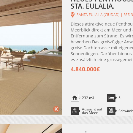
STA. EULALIA.
SANTA EULALIA (CIUDAD) | REF. 
Dieses attraktive neue Penthou
Meerblick direkt am Meer und a
Entfernung zum Strand. Es wir
beworben Das großzügige Anwes
große Dachterrasse mit eigene
Sonnenliegen. Darüber hinaus 
es zusätzlich eine grossegemein
4.840.000€
232 m
2
5
Aussicht auf
Schwim
das Meer