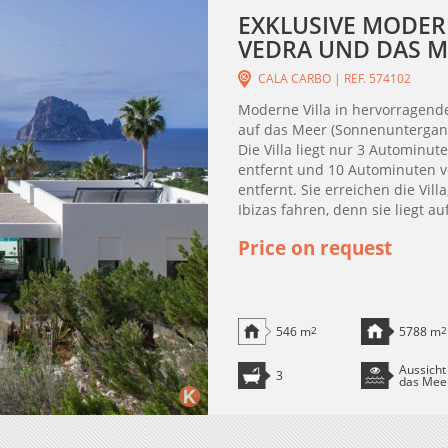
EXKLUSIVE MODERN
VEDRA UND DAS ME
CALA CARBO | REF. 574102
Moderne Villa in hervorragende
auf das Meer (Sonnenuntergan
Die Villa liegt nur 3 Autominu
entfernt und 10 Autominuten v
entfernt. Sie erreichen die Vil
Ibizas fahren, denn sie liegt au
Price on request
546 m
2
5788 m
2
Aussicht
3
das Mee