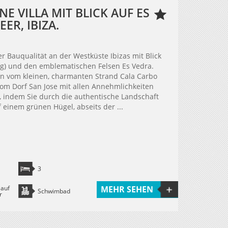
E VILLA MIT BLICK AUF ES
ER, IBIZA.
r Bauqualität an der Westküste Ibizas mit Blick
g) und den emblematischen Felsen Es Vedra.
ten vom kleinen, charmanten Strand Cala Carbo
om Dorf San Jose mit allen Annehmlichkeiten
la, indem Sie durch die authentische Landschaft
f einem grünen Hügel, abseits der ...
3
 auf
MEHR SEHEN
Schwimbad
r