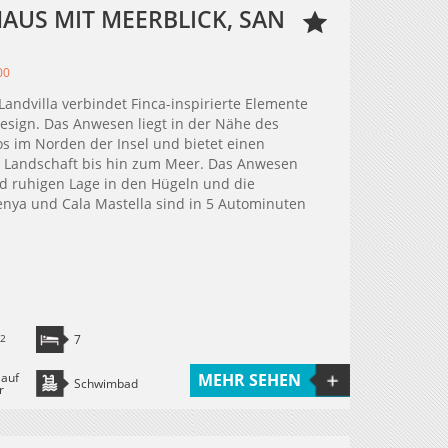
US MIT MEERBLICK, SAN
00
Landvilla verbindet Finca-inspirierte Elemente
esign. Das Anwesen liegt in der Nähe des
s im Norden der Insel und bietet einen
ie Landschaft bis hin zum Meer. Das Anwesen
nd ruhigen Lage in den Hügeln und die
nya und Cala Mastella sind in 5 Autominuten
2
7
 auf
MEHR SEHEN
Schwimbad
r