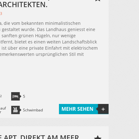
RCHITEKTEN.
03
ca, die vom bekannten minimalistischen
 gestaltet wurde. Das Landhaus geniesst eine
n sanften grünen Hügeln, nur wenige
fernt, bietet es einen weiten Landschaftsblick
ist über eine private Einfahrt mit elektrischem
bemerkenswerten ursprünglichen Stil mit
2
5
 auf
MEHR SEHEN
Schwimbad
r
APT. DIREKT AM MEER,