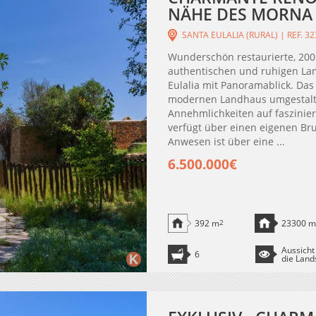
NÄHE DES MORNA T
SANTA EULALIA (RURAL) | REF. 3
Wunderschön restaurierte, 200 J
authentischen und ruhigen La
Eulalia mit Panoramablick. Da
modernen Landhaus umgestaltet
Annehmlichkeiten auf faszinier
verfügt über einen eigenen Br
Anwesen ist über eine ...
6.500.000€
392 m
2
23300 m
Aussicht
6
die Land