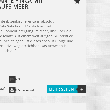
ANTE FINCA MIT
UFS MEER.
te ibizenkische Finca in absolut
ala Salada und Santa Ines, mit
n Sonnenuntergang im Meer, und über die
dschaft. Auf einem weitläufigen Grundstück
 Ines gelegen, ist dieses absolut ruhige und
nen Privatweg erreichbar. Das Anwesen ist
 sich auf ...
3
 auf
MEHR SEHEN
Schwimbad
r