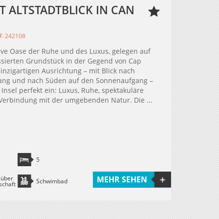
T ALTSTADTBLICK IN CAN
F. 242108
usive Oase der Ruhe und des Luxus, gelegen auf
assierten Grundstück in der Gegend von Cap
einzigartigen Ausrichtung – mit Blick nach
ang und nach Süden auf den Sonnenaufgang –
 Insel perfekt ein: Luxus, Ruhe, spektakuläre
Verbindung mit der umgebenden Natur. Die ...
5
 über
MEHR SEHEN
Schwimbad
schaft