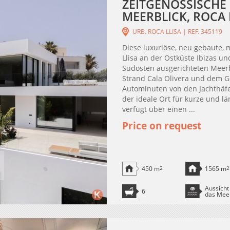
ZEITGENÖSSISCHE
MEERBLICK, ROCA 
URB. ROCA LLISA | REF. 345119
Diese luxuriöse, neu gebaute, 
Llisa an der Ostküste Ibizas 
Südosten ausgerichteten Meerb
Strand Cala Olivera und dem Go
Autominuten von den Jachthäfe
der ideale Ort für kurze und 
verfügt über einen ...
Price on request
450 m
2
1565 m
2
Aussicht
6
das Mee