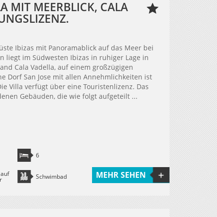
A MIT MEERBLICK, CALA
UNGSLIZENZ.
üste Ibizas mit Panoramablick auf das Meer bei
liegt im Südwesten Ibizas in ruhiger Lage in
rand Cala Vadella, auf einem großzügigen
e Dorf San Jose mit allen Annehmlichkeiten ist
e Villa verfügt über eine Touristenlizenz. Das
nen Gebäuden, die wie folgt aufgeteilt ...
6
 auf
MEHR SEHEN
Schwimbad
r