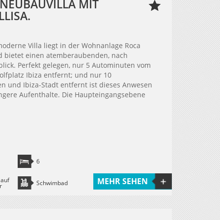
 NEUBAUVILLA MIT
LLISA.
moderne Villa liegt in der Wohnanlage Roca
und bietet einen atemberaubenden, nach
lick. Perfekt gelegen, nur 5 Autominuten vom
lfplatz Ibiza entfernt; und nur 10
n und Ibiza-Stadt entfernt ist dieses Anwesen
längere Aufenthalte. Die Haupteingangsebene
6
 auf
MEHR SEHEN
Schwimbad
r