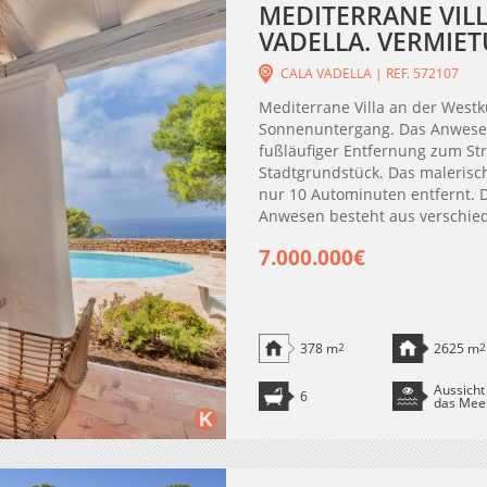
MEDITERRANE VILL
VADELLA. VERMIET
CALA VADELLA | REF. 572107
Mediterrane Villa an der Westk
Sonnenuntergang. Das Anwesen 
fußläufiger Entfernung zum St
Stadtgrundstück. Das malerisch
nur 10 Autominuten entfernt. Di
Anwesen besteht aus verschiede
7.000.000€
378 m
2
2625 m
2
Aussicht
6
das Mee