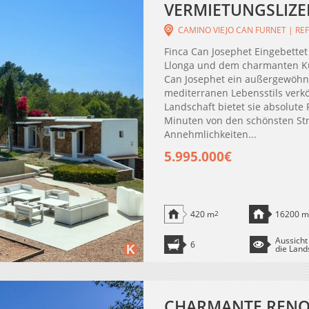
VERMIETUNGSLIZE
CAMINO VIEJO CAN FURNET | REF
Finca Can Josephet Eingebettet
Llonga und dem charmanten Küst
Can Josephet ein außergewöhnl
mediterranen Lebensstils verkö
Landschaft bietet sie absolute
Minuten von den schönsten Str
Annehmlichkeiten...
5.995.000€
420 m
2
16200 m
Aussicht
6
die Land
CHARMANTE RENOV