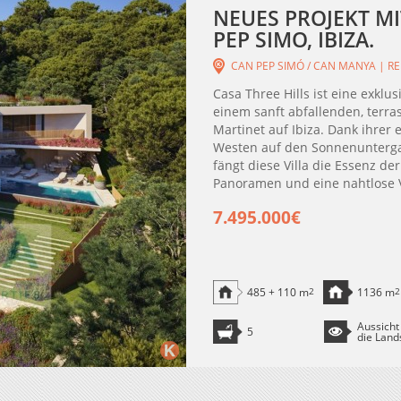
NEUES PROJEKT MI
PEP SIMO, IBIZA.
CAN PEP SIMÓ / CAN MANYA | RE
Casa Three Hills ist eine exkl
einem sanft abfallenden, terr
Martinet auf Ibiza. Dank ihrer 
Westen auf den Sonnenunterg
fängt diese Villa die Essenz der
Panoramen und eine nahtlose 
7.495.000€
485 + 110 m
2
1136 m
2
Aussicht
5
die Land