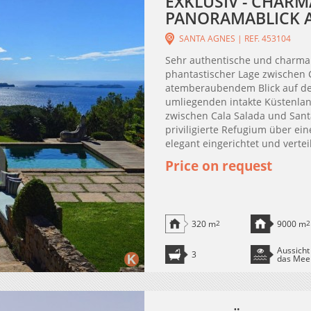
EXKLUSIV - CHARM
PANORAMABLICK A
SANTA AGNES | REF. 453104
Sehr authentische und charman
phantastischer Lage zwischen C
atemberaubendem Blick auf de
umliegenden intakte Küstenlan
zwischen Cala Salada und Santa
priviligierte Refugium über ei
elegant eingerichtet und verteilt
Price on request
320 m
2
9000 m
2
Aussicht
3
das Mee