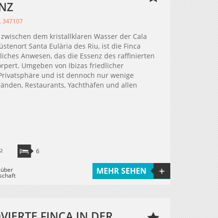
NZ
. 347107
 zwischen dem kristallklaren Wasser der Cala
enort Santa Eulària des Riu, ist die Finca
iches Anwesen, das die Essenz des raffinierten
rpert. Umgeben von Ibizas friedlicher
 Privatsphäre und ist dennoch nur wenige
änden, Restaurants, Yachthäfen und allen
2
6
 über
MEHR SEHEN
schaft
IERTE FINCA IN DER