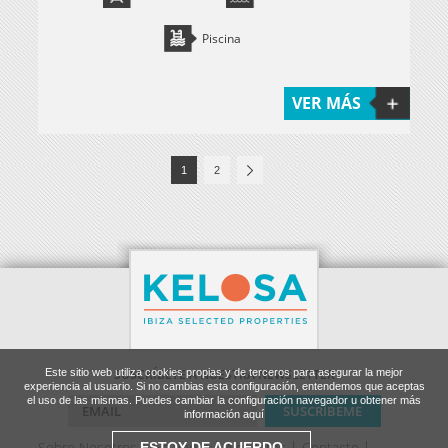
Piscina
VER MÁS
1
2
SUSCRÍBETE A NUESTRA NEWSLETTER
Este sitio web utiliza cookies propias y de terceros para asegurar la mejor
experiencia al usuario. Si no cambias esta configuración, entendemos que aceptas
el uso de las mismas. Puedes cambiar la configuración navegador u obtener más
información aquí
Sobre Nosotros
En Venta
Alquileres
Contacto
ESTOY DE ACUERDO