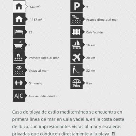
649 m
2
9
1187 m
2
Acceso directo al mar
12
Calefacción
8
16 km
Primera linea al mar
20 km
Vistas al mar
32 km
Gimnasio
0 m
Aire acondicionado
Casa de playa de estilo mediterráneo se encuentra en
primera línea de mar en Cala Vadella, en la costa oeste
de Ibiza, con impresionantes vistas al mar y escaleras
privadas que conducen directamente a la playa. El