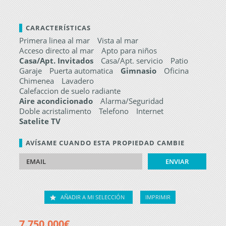
CARACTERÍSTICAS
Primera linea al mar
Vista al mar
Acceso directo al mar
Apto para niños
Casa/Apt. Invitados
Casa/Apt. servicio
Patio
Garaje
Puerta automatica
Gimnasio
Oficina
Chimenea
Lavadero
Calefaccion de suelo radiante
Aire acondicionado
Alarma/Seguridad
Doble acristalimento
Telefono
Internet
Satelite TV
AVÍSAME CUANDO ESTA PROPIEDAD CAMBIE
AÑADIR A MI SELECCIÓN
IMPRIMIR
7.750.000€