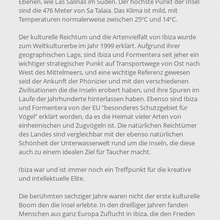
Ebenen, wie Las Salinas im Süden. Der höchste Punkt der Insel
sind die 476 Meter von Sa Talaia. Das Klima ist mild, mit
Temperaturen normalerweise zwischen 25ºC und 14ºC.
Der kulturelle Reichtum und die Artenvielfalt von Ibiza wurde
zum Weltkulturerbe im Jahr 1999 erklärt. Aufgrund ihrer
geographischen Lage, sind Ibiza und Formentera seit jeher ein
wichtiger strategischer Punkt auf Transportwege von Ost nach
West des Mittelmeers, und eine wichtige Referenz gewesen
seid der Ankunft der Phönizier und mit den verschiedenen
Zivilisationen die die Inseln erobert haben, und ihre Spuren im
Laufe der Jahrhunderte hinterlassen haben. Ebenso sind Ibiza
und Formentera von der EU "besonderes Schutzgebiet für
Vögel“ erklärt worden, da es die Heimat vieler Arten von
einheimischen und Zugvögeln ist. Die natürlichen Reichtümer
des Landes sind vergleichbar mit der ebenso natürlichen
Schönheit der Unterwasserwelt rund um die Inseln, die diese
auch zu einem idealen Ziel für Taucher macht.
Ibiza war und ist immer noch ein Treffpunkt für die kreative
und intellektuelle Elite.
Die berühmten sechziger Jahre waren nicht der erste kulturelle
Boom den die Insel erlebte. In den dreißiger Jahren fanden
Menschen aus ganz Europa Zuflucht in Ibiza, die den Frieden