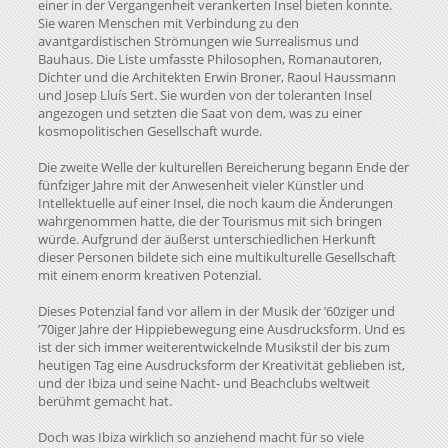
einer in der Vergangenheit verankerten Insel bieten konnte.
Sie waren Menschen mit Verbindung zu den
avantgardistischen Strömungen wie Surrealismus und
Bauhaus. Die Liste umfasste Philosophen, Romanautoren,
Dichter und die Architekten Erwin Broner, Raoul Haussmann
und Josep Lluís Sert. Sie wurden von der toleranten Insel
angezogen und setzten die Saat von dem, was zu einer
kosmopolitischen Gesellschaft wurde.
Die zweite Welle der kulturellen Bereicherung begann Ende der
fünfziger Jahre mit der Anwesenheit vieler Künstler und
Intellektuelle auf einer Insel, die noch kaum die Änderungen
wahrgenommen hatte, die der Tourismus mit sich bringen
würde. Aufgrund der äußerst unterschiedlichen Herkunft
dieser Personen bildete sich eine multikulturelle Gesellschaft
mit einem enorm kreativen Potenzial.
Dieses Potenzial fand vor allem in der Musik der ’60ziger und
’70iger Jahre der Hippiebewegung eine Ausdrucksform. Und es
ist der sich immer weiterentwickelnde Musikstil der bis zum
heutigen Tag eine Ausdrucksform der Kreativität geblieben ist,
und der Ibiza und seine Nacht- und Beachclubs weltweit
berühmt gemacht hat.
Doch was Ibiza wirklich so anziehend macht für so viele