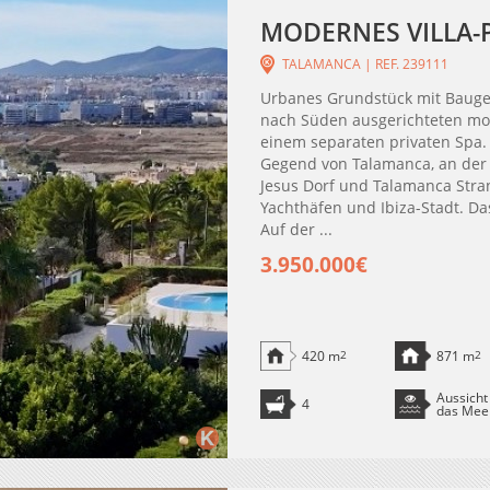
MODERNES VILLA-
TALAMANCA | REF. 239111
Urbanes Grundstück mit Bauge
nach Süden ausgerichteten mo
einem separaten privaten Spa.
Gegend von Talamanca, an der 
Jesus Dorf und Talamanca Stra
Yachthäfen und Ibiza-Stadt. Das
Auf der ...
3.950.000€
420 m
2
871 m
2
Aussicht
4
das Mee