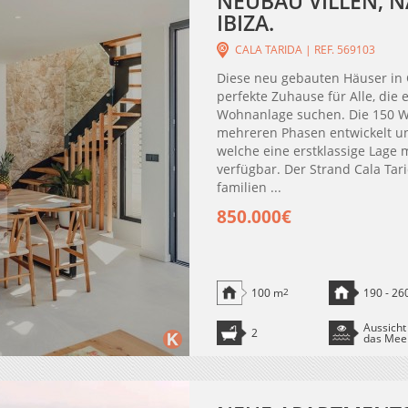
NEUBAU VILLEN, N
IBIZA.
CALA TARIDA | REF. 569103
Diese neu gebauten Häuser in C
perfekte Zuhause für Alle, die 
Wohnanlage suchen. Die 150 
mehreren Phasen entwickelt un
welche eine erstklassige Lage m
verfügbar. Der Strand Cala Tarid
familien ...
850.000€
100 m
2
190 - 26
Aussicht
2
das Mee