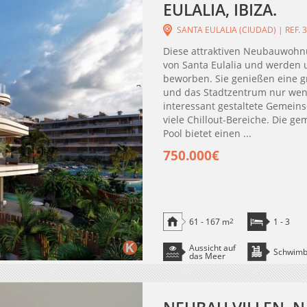
EULALIA, IBIZA.
SANTA EULALIA (CIUDAD) | REF. 
Diese attraktiven Neubauwohn
von Santa Eulalia und werden 
beworben. Sie genießen eine gr
und das Stadtzentrum nur weni
interessant gestaltete Gemeins
viele Chillout-Bereiche. Die g
Pool bietet einen ...
750.000€
61 - 167 m
2
1 - 3
Aussicht auf
Schwim
das Meer