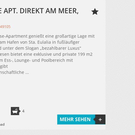
APT. DIREKT AM MEER,
349105
se-Apartment genießt eine großartige Lage mit
m Hafen von Sta. Eulalia in fußläufiger
d unter dem Slogan „bezahlbarer Luxus“
en bietet eine exklusive und private 199 m2
m Ess-, Lounge- und Poolbereich mit
gibt
schaftliche ...
4
MEHR SEHEN
bad