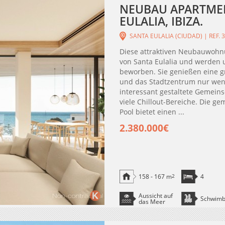
NEUBAU APARTMEN
EULALIA, IBIZA.
SANTA EULALIA (CIUDAD) | REF. 
Diese attraktiven Neubauwohn
von Santa Eulalia und werden 
beworben. Sie genießen eine gr
und das Stadtzentrum nur weni
interessant gestaltete Gemeins
viele Chillout-Bereiche. Die g
Pool bietet einen ...
2.380.000€
158 - 167 m
2
4
Aussicht auf
Schwim
das Meer