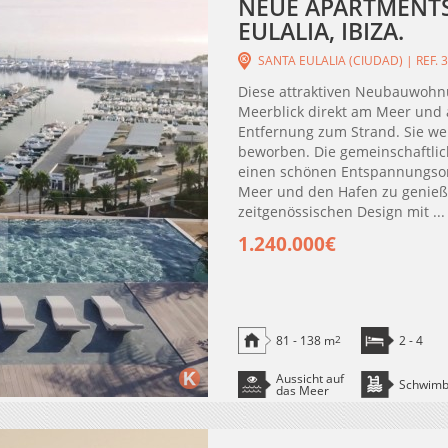
NEUE APARTMENTS 
EULALIA, IBIZA.
SANTA EULALIA (CIUDAD) | REF. 
Diese attraktiven Neubauwohn
Meerblick direkt am Meer und a
Entfernung zum Strand. Sie we
beworben. Die gemeinschaftlic
einen schönen Entspannungsor
Meer und den Hafen zu genieß
zeitgenössischen Design mit ...
1.240.000€
81 - 138 m
2
2 - 4
Aussicht auf
Schwim
das Meer