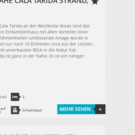
AHE CALA TARIDA STRAND,
ala Tarida an der Westküste Ibizas sind das
ein Einfamilienhaus mit allen Vorteilen einer
Wohneinheiten umfassende Anlage wurde in
d nur noch 10 Einheiten sind aus der Letzten,
it unverbauten Blick in die Natur hat,
a ist ganz in der Nähe. Es ist ein ruhiger,
0 m
2
3
 auf
MEHR SEHEN
Schwimbad
r