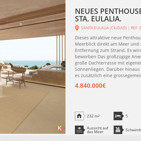
NEUES PENTHOUSE 
STA. EULALIA.
SANTA EULALIA (CIUDAD) | REF. 
Dieses attraktive neue Penthou
Meerblick direkt am Meer und a
Entfernung zum Strand. Es wir
beworben Das großzügige Anwes
große Dachterrasse mit eigene
Sonnenliegen. Darüber hinaus 
es zusätzlich eine grossegemein
4.840.000€
232 m
2
5
Aussicht auf
Schwim
das Meer