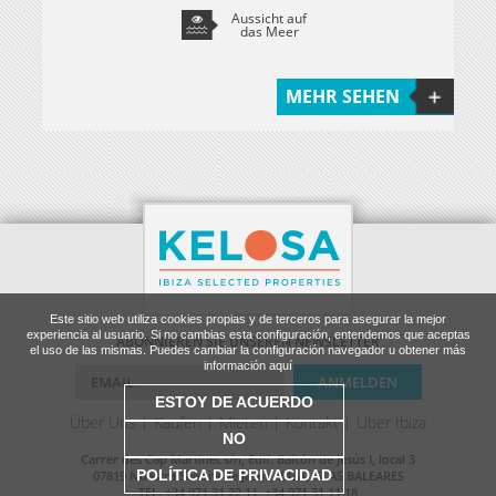
Aussicht auf
das Meer
MEHR SEHEN
Este sitio web utiliza cookies propias y de terceros para asegurar la mejor
experiencia al usuario. Si no cambias esta configuración, entendemos que aceptas
ABONNIEREN SIE UNSEREN NEWSLETTER
el uso de las mismas. Puedes cambiar la configuración navegador u obtener más
información aquí
ESTOY DE ACUERDO
Über Uns
Kaufen
Mieten
Kontakt
Über Ibiza
NO
Carrer des Cap Martinet s/n, Edif. Balcón de Jesús I, local 3
POLÍTICA DE PRIVACIDAD
07819 Nuestra Señora de Jesús, IBIZA, ISLAS BALEARES
TEL. +34 971 31 22 11, +34 971 31 11 18