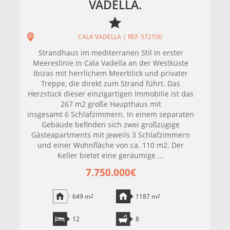
VADELLA.
CALA VADELLA | REF. 572100
Strandhaus im mediterranen Stil in erster
Meereslinie in Cala Vadella an der Westküste
Ibizas mit herrlichem Meerblick und privater
Treppe, die direkt zum Strand führt. Das
Herzstück dieser einzigartigen Immobilie ist das
267 m2 große Haupthaus mit
insgesamt 6 Schlafzimmern. In einem separaten
Gebäude befinden sich zwei großzügige
Gästeapartments mit jeweils 3 Schlafzimmern
und einer Wohnfläche von ca. 110 m2. Der
Keller bietet eine geräumige ...
7.750.000€
649 m
2
1187 m
2
12
8