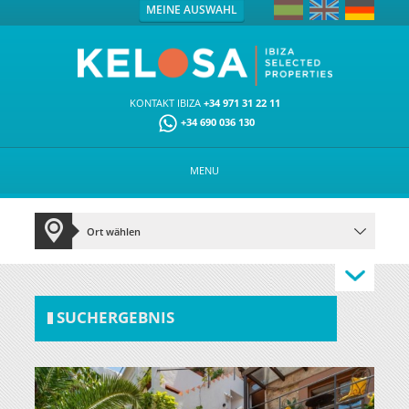
MEINE AUSWAHL
KONTAKT IBIZA
+34 971 31 22 11
+34 690 036 130
MENU
SUCHERGEBNIS