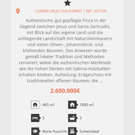
CAMINO VIEJO CAN FURNET | REF. 347109
Authentische, gut gepflegte Finca in der
Gegend zwischen Jesus und Santa Gertrudis,
mit Blick auf das eigene Land und die
umliegende Landschaft mit Natursteinmauern
und vielen Oliven-, Johannisbrot- und
blühenden Bäumen. Das Anwesen wurde
gemäß lokaler Tradition und Methoden
renoviert, wobei die authentischen Merkmale
wie die hohen Decken mit Sabina-Holzbalken
erhalten blieben. Aufteilung: Erdgeschoss mit
traditionellen offenen Räumen, die ...
2.600.000€
465 m
2
1800 m
2
5
3
Keine Aussicht
Schwimbad