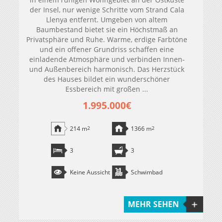
der Insel, nur wenige Schritte vom Strand Cala
Llenya entfernt. Umgeben von altem
Baumbestand bietet sie ein Höchstmaß an
Privatsphäre und Ruhe. Warme, erdige Farbtöne
und ein offener Grundriss schaffen eine
einladende Atmosphäre und verbinden Innen-
und Außenbereich harmonisch. Das Herzstück
des Hauses bildet ein wunderschöner
Essbereich mit großen ...
1.995.000€
214 m
2
1366 m
2
3
3
Keine Aussicht
Schwimbad
MEHR SEHEN