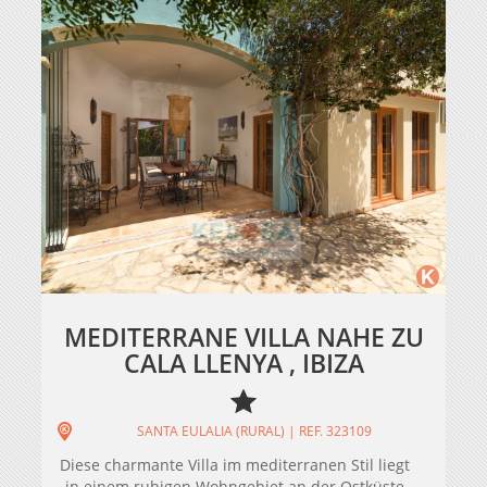
MEDITERRANE VILLA NAHE ZU
CALA LLENYA , IBIZA
SANTA EULALIA (RURAL) | REF. 323109
Diese charmante Villa im mediterranen Stil liegt
in einem ruhigen Wohngebiet an der Ostküste