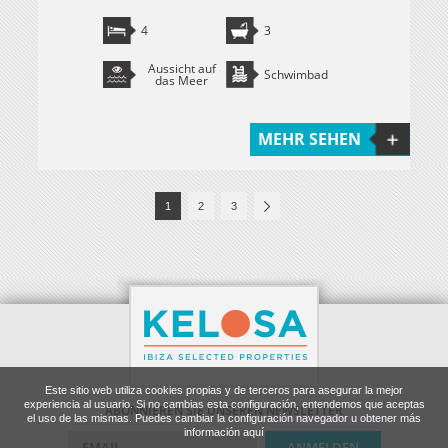
4
3
Aussicht auf
Schwimbad
das Meer
MEHR SEHEN
1
2
3
Este sitio web utiliza cookies propias y de terceros para asegurar la mejor
experiencia al usuario. Si no cambias esta configuración, entendemos que aceptas
ABONNIEREN SIE UNSEREN NEWSLETTER
el uso de las mismas. Puedes cambiar la configuración navegador u obtener más
información aquí