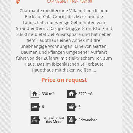
CAP NEGRET | REF. 458100
Charmante mediterrane Villa mit herrlichem
Blick auf Cala Gracio, das Meer und die
Landschaft, nur wenige Gehminuten vom
Strand entfernt. Das großzügige Grundstück mit
3.600 m² bietet viel Privatsphäre und hat neben
dem Haupthaus einen Annex mit drei
unabhängige Wohnungen. Eine von Garten,
Bäumen und Pflanzen umgebener Auffahrt
führt von der Zufahrt, mit elektrischem Tor, zum
Haus. Das im ibizenkischen Stil erbaute
Haupthaus mit dicken weißen ...
Price on request
330 m
2
3770 m
2
6
6
Aussicht auf
Schwimbad
das Meer