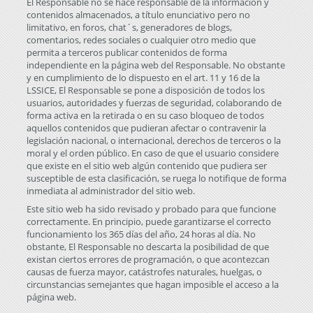
El Responsable no se hace responsable de la información y
contenidos almacenados, a título enunciativo pero no
limitativo, en foros, chat´s, generadores de blogs,
comentarios, redes sociales o cualquier otro medio que
permita a terceros publicar contenidos de forma
independiente en la página web del Responsable. No obstante
y en cumplimiento de lo dispuesto en el art. 11 y 16 de la
LSSICE, El Responsable se pone a disposición de todos los
usuarios, autoridades y fuerzas de seguridad, colaborando de
forma activa en la retirada o en su caso bloqueo de todos
aquellos contenidos que pudieran afectar o contravenir la
legislación nacional, o internacional, derechos de terceros o la
moral y el orden público. En caso de que el usuario considere
que existe en el sitio web algún contenido que pudiera ser
susceptible de esta clasificación, se ruega lo notifique de forma
inmediata al administrador del sitio web.
Este sitio web ha sido revisado y probado para que funcione
correctamente. En principio, puede garantizarse el correcto
funcionamiento los 365 días del año, 24 horas al día. No
obstante, El Responsable no descarta la posibilidad de que
existan ciertos errores de programación, o que acontezcan
causas de fuerza mayor, catástrofes naturales, huelgas, o
circunstancias semejantes que hagan imposible el acceso a la
página web.