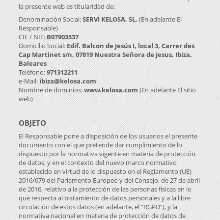
la presente web es titularidad de:
Denominación Social:
SERVI KELOSA, SL.
(En adelante El
Responsable)
CIF / NIF:
B07903537
Domicilio Social:
Edif. Balcon de Jesús I, local 3, Carrer des
Cap Martinet s/n, 07819 Nuestra Señora de Jesus, Ibiza,
Baleares
Teléfono:
971312211
e-Mail:
ibiza@kelosa.com
Nombre de dominios:
www.kelosa.com
(En adelante El sitio
web)
OBJETO
El Responsable pone a disposición de los usuarios el presente
documento con el que pretende dar cumplimiento de lo
dispuesto por la normativa vigente en materia de protección
de datos, y en el contexto del nuevo marco normativo
establecido en virtud de lo dispuesto en el Reglamento (UE)
2016/679 del Parlamento Europeo y del Consejo, de 27 de abril
de 2016, relativo a la protección de las personas físicas en lo
que respecta al tratamiento de datos personales y a la libre
circulación de estos datos (en adelante, el “RGPD”), y la
normativa nacional en materia de protección de datos de