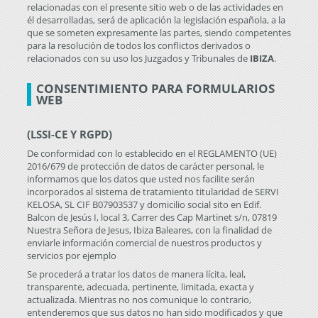
relacionadas con el presente sitio web o de las actividades en
él desarrolladas, será de aplicación la legislación española, a la
que se someten expresamente las partes, siendo competentes
para la resolución de todos los conflictos derivados o
relacionados con su uso los Juzgados y Tribunales de
IBIZA
.
CONSENTIMIENTO PARA FORMULARIOS
WEB
(LSSI-CE Y RGPD)
De conformidad con lo establecido en el
REGLAMENTO (UE)
2016/679
de protección de datos de carácter personal, le
informamos que los datos que usted nos facilite serán
incorporados al sistema de tratamiento titularidad de
SERVI
KELOSA, SL
CIF
B07903537
y domicilio social sito en Edif.
Balcon de Jesús I, local 3, Carrer des Cap Martinet s/n, 07819
Nuestra Señora de Jesus, Ibiza Baleares, con la finalidad de
enviarle información comercial de nuestros productos y
servicios por ejemplo
Se procederá a tratar los datos de manera lícita, leal,
transparente, adecuada, pertinente, limitada, exacta y
actualizada. Mientras no nos comunique lo contrario,
entenderemos que sus datos no han sido modificados y que