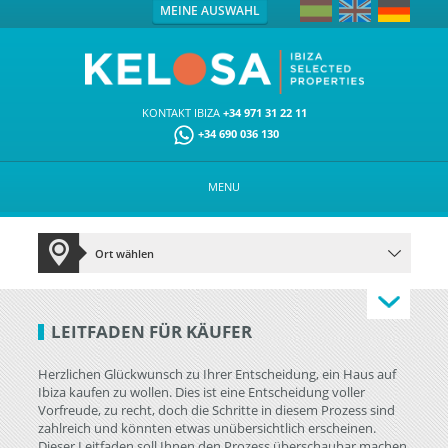
MEINE AUSWAHL
KONTAKT IBIZA
+34 971 31 22 11
+34 690 036 130
MENU
LEITFADEN FÜR KÄUFER
Herzlichen Glückwunsch zu Ihrer Entscheidung, ein Haus auf
Ibiza kaufen zu wollen. Dies ist eine Entscheidung voller
Vorfreude, zu recht, doch die Schritte in diesem Prozess sind
zahlreich und könnten etwas unübersichtlich erscheinen.
Dieser Leitfaden soll Ihnen den Prozess überschaubar machen