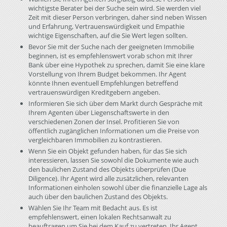
wichtigste Berater bei der Suche sein wird. Sie werden viel
Zeit mit dieser Person verbringen, daher sind neben Wissen
und Erfahrung, Vertrauenswürdigkeit und Empathie
wichtige Eigenschaften, auf die Sie Wert legen sollten.
Bevor Sie mit der Suche nach der geeigneten Immobilie
beginnen, ist es empfehlenswert vorab schon mit Ihrer
Bank über eine Hypothek zu sprechen, damit Sie eine klare
Vorstellung von Ihrem Budget bekommen. Ihr Agent
könnte Ihnen eventuell Empfehlungen betreffend
vertrauenswürdigen Kreditgebern angeben.
Informieren Sie sich über dem Markt durch Gespräche mit
Ihrem Agenten über Liegenschaftswerte in den
verschiedenen Zonen der Insel. Profitieren Sie von
öffentlich zugänglichen Informationen um die Preise von
vergleichbaren Immobilien zu kontrastieren.
Wenn Sie ein Objekt gefunden haben, für das Sie sich
interessieren, lassen Sie sowohl die Dokumente wie auch
den baulichen Zustand des Objekts überprüfen (Due
Diligence). Ihr Agent wird alle zusätzlichen, relevanten
Informationen einholen sowohl über die finanzielle Lage als
auch über den baulichen Zustand des Objekts.
Wählen Sie Ihr Team mit Bedacht aus. Es ist
empfehlenswert, einen lokalen Rechtsanwalt zu
beauftragen um Sie bei dem Kauf zu vertreten. Ihr Agent