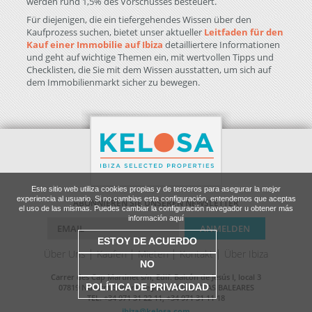
werden rund 1,5% des Vorschusses besteuert.
Für diejenigen, die ein tiefergehendes Wissen über den
Kaufprozess suchen, bietet unser aktueller
Leitfaden für den
Kauf einer Immobilie auf Ibiza
detailliertere Informationen
und geht auf wichtige Themen ein, mit wertvollen Tipps und
Checklisten, die Sie mit dem Wissen ausstatten, um sich auf
dem Immobilienmarkt sicher zu bewegen.
Este sitio web utiliza cookies propias y de terceros para asegurar la mejor
experiencia al usuario. Si no cambias esta configuración, entendemos que aceptas
ABONNIEREN SIE UNSEREN NEWSLETTER
el uso de las mismas. Puedes cambiar la configuración navegador u obtener más
información aquí
ESTOY DE ACUERDO
Über Uns
Kaufen
Mieten
Kontakt
Über Ibiza
NO
Carrer des Cap Martinet s/n, Edif. Balcón de Jesús I, local 3
POLÍTICA DE PRIVACIDAD
07819 Nuestra Señora de Jesús, IBIZA, ISLAS BALEARES
TEL. +34 971 31 22 11, +34 971 31 11 18
ibiza@kelosa.com