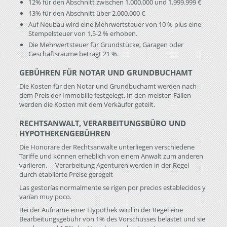
12% für den Abschnitt zwischen 1.000.000 und 1.999.999 €
13% für den Abschnitt über 2.000.000 €
Auf Neubau wird eine Mehrwertsteuer von 10 % plus eine
Stempelsteuer von 1,5-2 % erhoben.
Die Mehrwertsteuer für Grundstücke, Garagen oder
Geschäftsräume beträgt 21 %.
GEBÜHREN FÜR NOTAR UND GRUNDBUCHAMT
Die Kosten für den Notar und Grundbuchamt werden nach
dem Preis der Immobilie festgelegt. In den meisten Fällen
werden die Kosten mit dem Verkäufer geteilt.
RECHTSANWALT, VERARBEITUNGSBÜRO UND
HYPOTHEKENGEBÜHREN
Die Honorare der Rechtsanwälte unterliegen verschiedene
Tariffe und können erheblich von einem Anwalt zum anderen
variieren. Verarbeitung Agenturen werden in der Regel
durch etablierte Preise geregelt
Las gestorías normalmente se rigen por precios establecidos y
varían muy poco.
Bei der Aufname einer Hypothek wird in der Regel eine
Bearbeitungsgebühr von 1% des Vorschusses belastet und sie