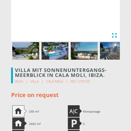
VILLA MIT SONNENUNTERGANGS-
MEERBLICK IN CALA MOLI, IBIZA.
IBIZA
VILLA
CALA MOLÍ
REF. 570105
Price on request
330 m
2
Klimaanlage
2442 m
2
5