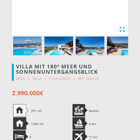
VILLA MIT 180º MEER UND
SONNENUNTERGANGSBLICK
IBIZA
VILLA
CALA CONTA
REF. 564107
2.990.000€
391 m
2
Garten
1300 m
2
4 km
8
17 km