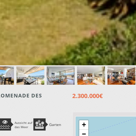
2.300.000€
ROMENADE DES
Aussicht auf
+
Garten
das Meer
−