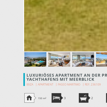
LUXURIÖSES APARTMENT AN DER P
YACHTHAFENS MIT MEERBLICK
IBIZA
APARTMENT
PASEO MARITIMO
REF. 236109
3
2
150 m
2